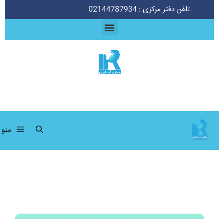
تلفن دفتر مرکزی : 02144787934
منو