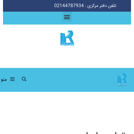
تلفن دفتر مرکزی : 02144787934
منو