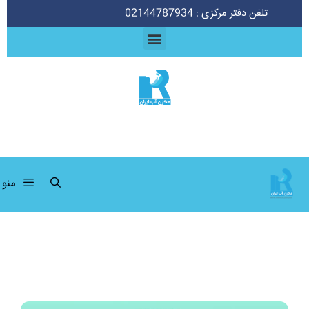
تلفن دفتر مرکزی : 02144787934
منو