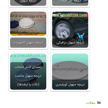
دریچه ضد سرقت
دریچه منهول
دریچه منهول ترافیکی
دریچه منهول کامپوزیت
راهنمای کامل انتخاب
دریچه منهول مناسب
دریچه منهول کوپلیمری
(نکات و ترفندها)
مقالات