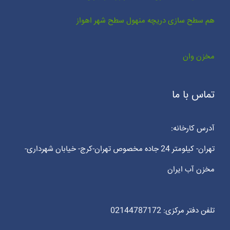
هم سطح سازی دریچه منهول سطح شهر اهواز
مخزن وان
تماس با ما
آدرس کارخانه:
تهران- کیلومتر 24 جاده مخصوص تهران-کرج- خیابان شهرداری-
مخزن آب ایران
تلفن دفتر مرکزی: 02144787172