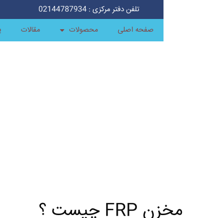
تلفن دفتر مرکزی : 02144787934
صفحه اصلی
محصولات
مقالات
پ
مخزن FRP چیست ؟