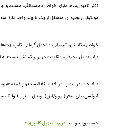
اکثر کامپوزیت‌ها دارای خواص ناهمسانگرد هستند و ای
مولکولی زنجیره ای متشکل از یک یا چند واحد تکرار شو
خواص مکانیکی، شیمیایی و تحمل گرمایی کامپوزیت‌های FRP با ماتریس گرماسخت به فاکتورهای گوناگونی بستگی دارد. این ماتریس‌ها با مقاومت الیاف موج
برابر عوامل محیطی، مقاومت در برابر کمانش نسبت به 
با انتخاب درست پلیمر، ادتیو، کاتالیست و پرکننده عل
اپوکسی، پلی استر (اورتو/ایزو)، وینیل استر و فنولیک می
همچنین بخوانید:
دریچه منهول کامپوزیت