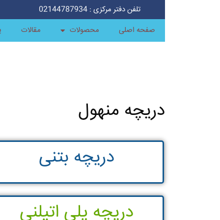
تلفن دفتر مرکزی : 02144787934
صفحه اصلی
محصولات
مقالات
پ
دریچه منهول
دریچه بتنی
دریچه پلی اتیلنی