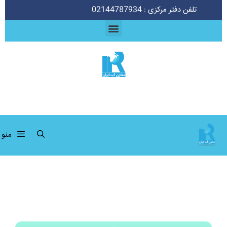
تلفن دفتر مرکزی : 02144787934
منو