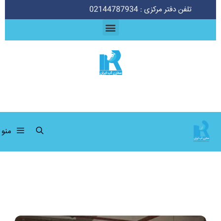
تلفن دفتر مرکزی : 02144787934
منو