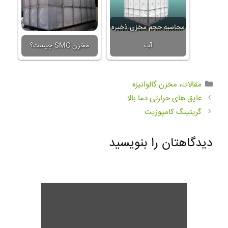
محاسبه حجم مخزن ذخیره
آب
مخزن SMC چیست؟
مقالات
،
مخزن گالوانیزه
عایق های حرارتی دما بالا
گریتینگ کامپوزیت
دیدگاهتان را بنویسید