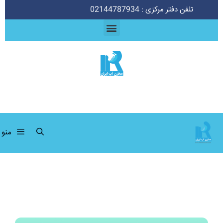
تلفن دفتر مرکزی : 02144787934
منو