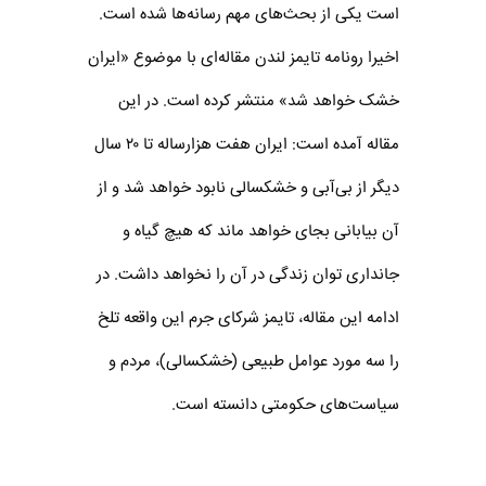
است یکی از بحث‌های مهم رسانه‌ها شده است.
اخیرا رونامه تایمز لندن مقاله‌ای با موضوع «ایران
خشک خواهد شد» منتشر کرده است. در این
مقاله آمده است: ﺍﯾﺮﺍﻥ ﻫﻔﺖ ﻫﺰﺍﺭﺳﺎﻟﻪ ﺗﺎ ۲۰ ﺳﺎﻝ
ﺩﯾﮕﺮ ﺍﺯ ﺑﯽ‌ﺁﺑﯽ ﻭ ﺧﺸﮑﺴﺎﻟﯽ ﻧﺎﺑﻮﺩ ﺧﻮﺍﻫﺪ ﺷﺪ ﻭ ﺍﺯ
ﺁﻥ ﺑﯿﺎﺑﺎﻧﯽ ﺑﺠﺎﯼ ﺧﻮﺍﻫﺪ ﻣﺎﻧﺪ ﮐﻪ ﻫﯿﭻ ﮔﯿﺎﻩ ﻭ
جاﻧﺪﺍﺭﯼ توان ﺯﻧﺪﮔﯽ ﺩﺭ ﺁﻥ ﺭﺍ ﻧﺨﻮﺍﻫﺪ ﺩﺍﺷﺖ. در
ادامه این مقاله، تایمز شرکای جرم این واقعه تلخ
را سه مورد عوامل طبیعی (خشکسالی)، مردم و
سیاست‌های حکومتی دانسته است.