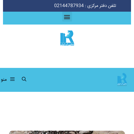
تلفن دفتر مرکزی : 02144787934
منو