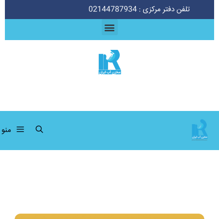
تلفن دفتر مرکزی : 02144787934
منو