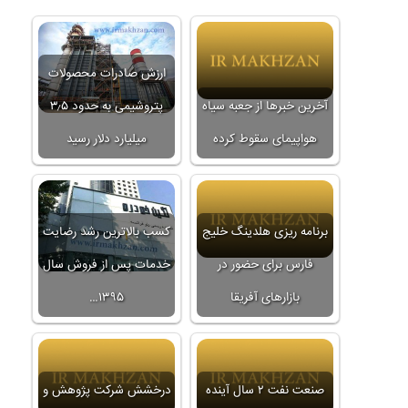
ارزش صادرات محصولات
آخرین خبرها از جعبه سیاه
پتروشیمی به حدود ۳٫۵
هواپیمای سقوط کرده
میلیارد دلار رسید
برنامه ریزی هلدینگ خلیج
کسب بالاترین رشد رضایت
فارس برای حضور در
خدمات پس از فروش سال
بازارهای آفریقا
۱۳۹۵…
صنعت نفت ۲ سال آینده
درخشش شرکت پژوهش و