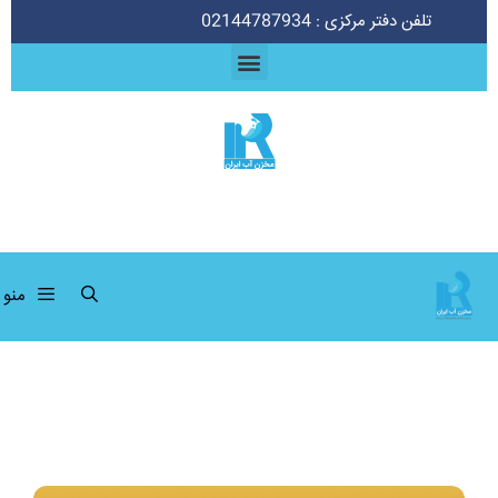
تلفن دفتر مرکزی : 02144787934
منو