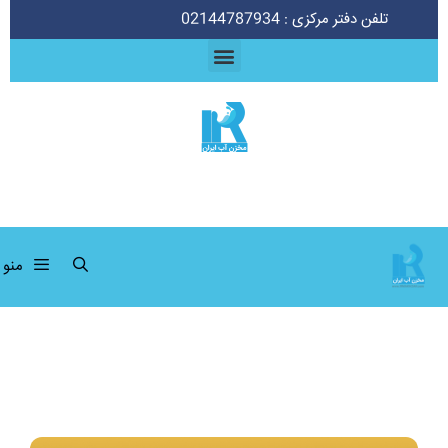
تلفن دفتر مرکزی : 02144787934
منو