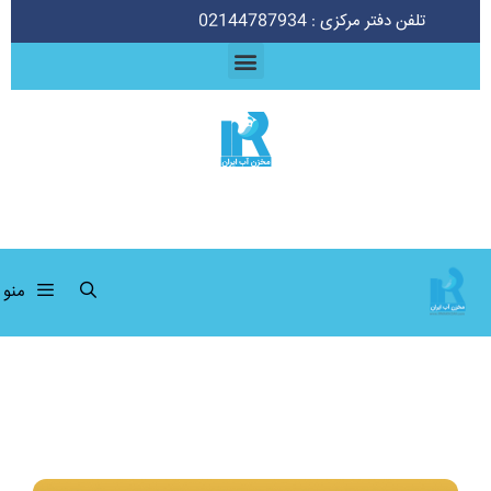
تلفن دفتر مرکزی : 02144787934
منو