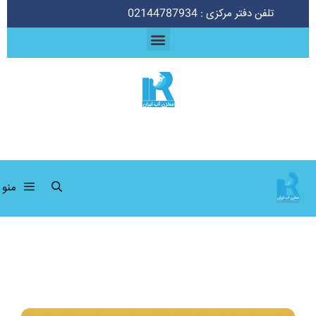
تلفن دفتر مرکزی : 02144787934
منو