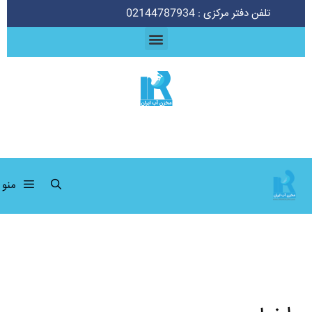
تلفن دفتر مرکزی : 02144787934
منو