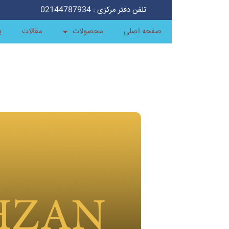
تلفن دفتر مرکزی : 02144787934
صفحه اصلی
محصولات
مقالات
پ