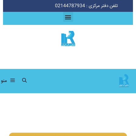
تلفن دفتر مرکزی : 02144787934
منو