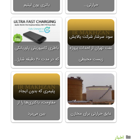
حرارتی…
باتری یون لیتیم
سود سرشار شرکت پالایش
نفت تهران از احداث پروژه
باطری کامپوزیتی پاوربانکی
زیست محیطی
که در مدت ۲۰ دقیقه شارژ…
پلیمری که بدون ایجاد
مقاومت، باکتری‌ها را از
عایق حرارتی برای مخازن
بین می‌برد
اخبار