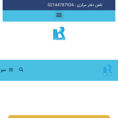
تلفن دفتر مرکزی : 02144787934
منو