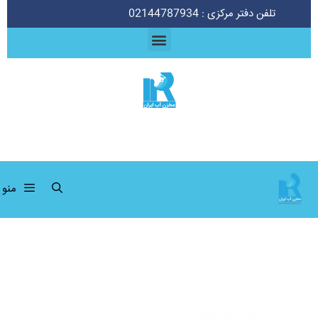
تلفن دفتر مرکزی : 02144787934
منو